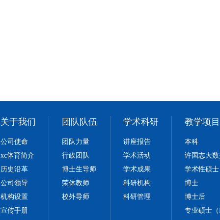
关于我们
团队队伍
学术科研
教学项目
公司使命
团队力量
讲座报告
本科
​xc体育简介
行政团队
学术活动
许国志大数
历史沿革
博士生导师
学术成果
学术性硕士
公司领导
荣休教师
科研机构
博士
机构设置
校外导师
科研管理
博士后
宣传手册
专业硕士（