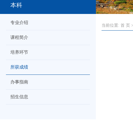
本科
专业介绍
当前位置:
首 页
课程简介
培养环节
所获成绩
办事指南
招生信息